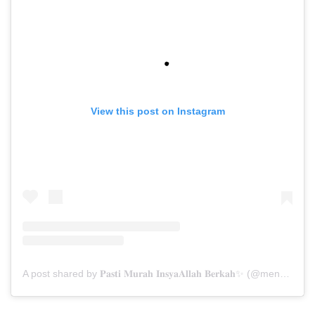
View this post on Instagram
A post shared by 𝐏𝐚𝐬𝐭𝐢 𝐌𝐮𝐫𝐚𝐡 𝐈𝐧𝐬𝐲𝐚𝐀𝐥𝐥𝐚𝐡 𝐁𝐞𝐫𝐤𝐚𝐡✨ (@menarabuanawisata)