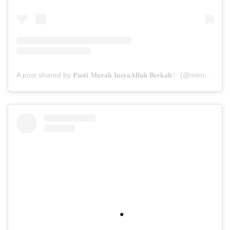
A post shared by 𝐏𝐚𝐬𝐭𝐢 𝐌𝐮𝐫𝐚𝐡 𝐈𝐧𝐬𝐲𝐚𝐀𝐥𝐥𝐚𝐡 𝐁𝐞𝐫𝐤𝐚𝐡✨ (@menarabuanawisata)