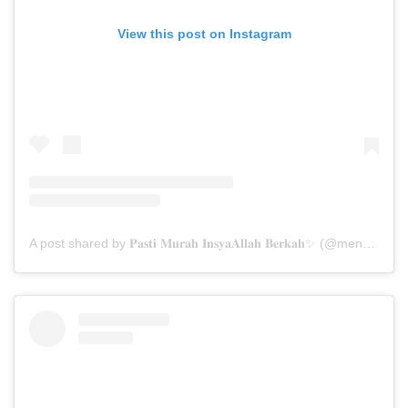
View this post on Instagram
A post shared by 𝐏𝐚𝐬𝐭𝐢 𝐌𝐮𝐫𝐚𝐡 𝐈𝐧𝐬𝐲𝐚𝐀𝐥𝐥𝐚𝐡 𝐁𝐞𝐫𝐤𝐚𝐡✨ (@menarabuanawisata)