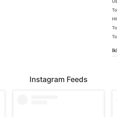
Us
To
Hi
To
To
Ik
Instagram Feeds