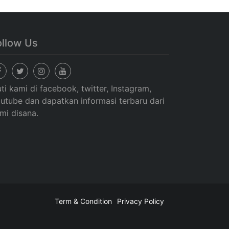
ollow Us
uti kami di facebook, twitter, Instagram,
utube dan dapatkan informasi terbaru dari
mi disana.
Term & Condition
Privacy Policy