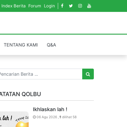
Index Berita
Forum
Login
TENTANG KAMI
Q&A
ATATAN QOLBU
Ikhlaskan lah !
06 Agu 2026 ,
dilihat 58