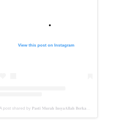
View this post on Instagram
A post shared by 𝐏𝐚𝐬𝐭𝐢 𝐌𝐮𝐫𝐚𝐡 𝐈𝐧𝐬𝐲𝐚𝐀𝐥𝐥𝐚𝐡 𝐁𝐞𝐫𝐤𝐚𝐡✨ (@menarabuanawisata)