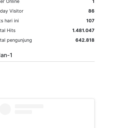
er Online
1
day Visitor
86
ts hari ini
107
tal Hits
1.481.047
tal pengunjung
642.818
lan-1