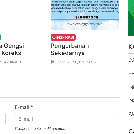
INSPIRASI
 Gengsi
Pengorbanan
K
 Koreksi
Sekedarnya
C
4 ,
dilihat 1k
18 Nov 2024 ,
dilihat 1k
E
IN
IN
E-mail
*
P
(Tidak ditampilkan dikomentar)
C