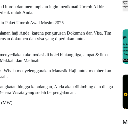
ah
Umroh
dan memimpikan
ingin menikmati Umroh Akhir
terbaik untuk Anda.
itu
Paket Umroh Awal Musim 2025.
alanan
haji
Anda, karena pengurusan Dokumen dan Visa, Tim
usan dokumen dan visa yang diperlukan untuk
enyediakan akomodasi di hotel bintang tiga, empat & lima
di Makkah dan Madinah.
ra Wisata menyelenggarakan Manasik
Haji
untuk memberikan
maah.
rangkatan hingga kepulangan, Anda akan dibimbing dan dijaga
enara Wisata yang sudah berpengalaman.
a. (MW)
M