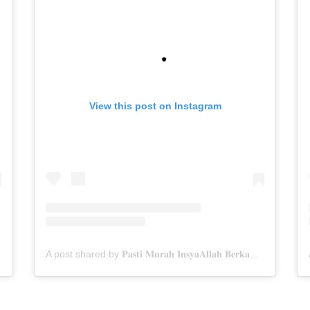
View this post on Instagram
A post shared by 𝐏𝐚𝐬𝐭𝐢 𝐌𝐮𝐫𝐚𝐡 𝐈𝐧𝐬𝐲𝐚𝐀𝐥𝐥𝐚𝐡 𝐁𝐞𝐫𝐤𝐚𝐡✨ (@menarabuanawisata)