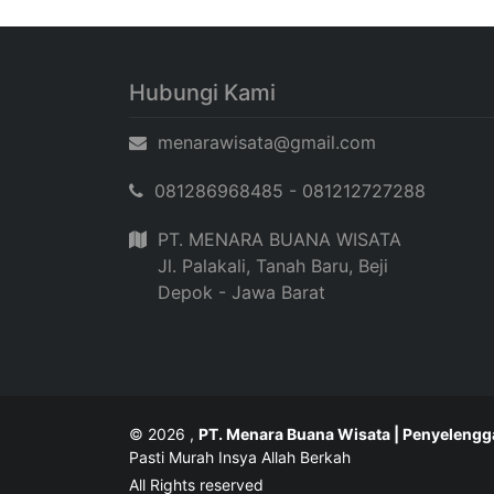
Hubungi Kami
menarawisata@gmail.com
081286968485 - 081212727288
PT. MENARA BUANA WISATA
Jl. Palakali, Tanah Baru, Beji
Depok - Jawa Barat
© 2026 ,
PT. Menara Buana Wisata | Penyelengg
Pasti Murah Insya Allah Berkah
All Rights reserved