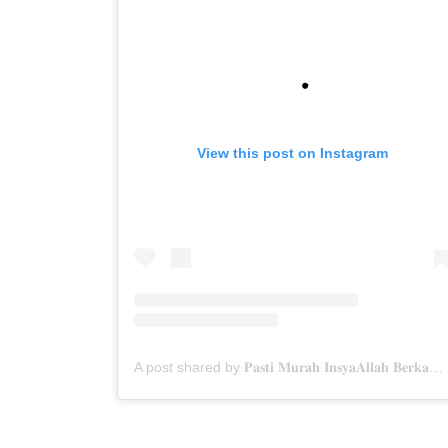
View this post on Instagram
A post shared by 𝐏𝐚𝐬𝐭𝐢 𝐌𝐮𝐫𝐚𝐡 𝐈𝐧𝐬𝐲𝐚𝐀𝐥𝐥𝐚𝐡 𝐁𝐞𝐫𝐤𝐚𝐡✨ (@menarabuanawisata)