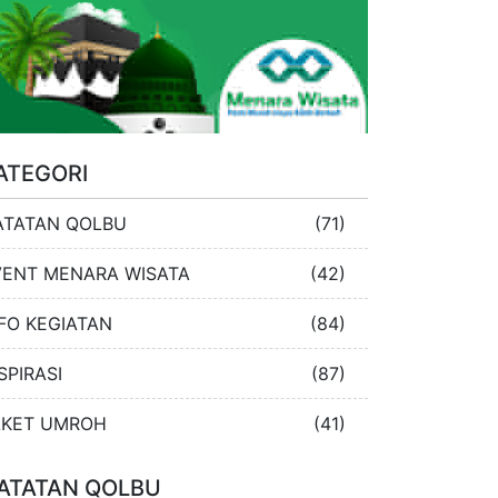
ATEGORI
ATATAN QOLBU
(71)
VENT MENARA WISATA
(42)
FO KEGIATAN
(84)
SPIRASI
(87)
AKET UMROH
(41)
ATATAN QOLBU