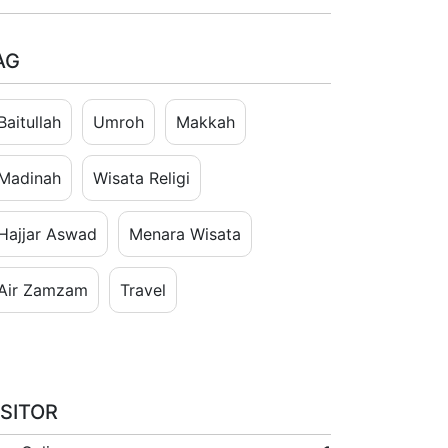
AG
Baitullah
Umroh
Makkah
Madinah
Wisata Religi
Hajjar Aswad
Menara Wisata
Air Zamzam
Travel
ISITOR