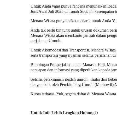
Untuk Anda yang punya rencana menunaikan Ibad
Juni/Awal Juli 2025 di Tanah Suci
, ini kesempatan 
Menara Wisata punya paket menarik untuk Anda
Ya
Anda tak perlu bingung untuk urusan dokumen perj
Menara Wisata akan membantu jamaah dalam pengur
perjalanan
Umroh
.
Untuk Akomodasi dan Transportasi, Menara Wisata m
serta transportasi yang nyaman selama perjalanan 
Bimbingan Pra-perjalanan atau Manasik
Haji
, Mena
persiapan dan informasi yang diperlukan kepada ja
Selama pelaksanaan ibadah
umroh,
mulai dari kebe
dengan baik oleh
P
embimbing
Umroh (Muthowif)
M
Kuota terbatas.
Yuk, segera daftar di Menara Wisat
Untuk Info Lebih Lengkap Hubungi :