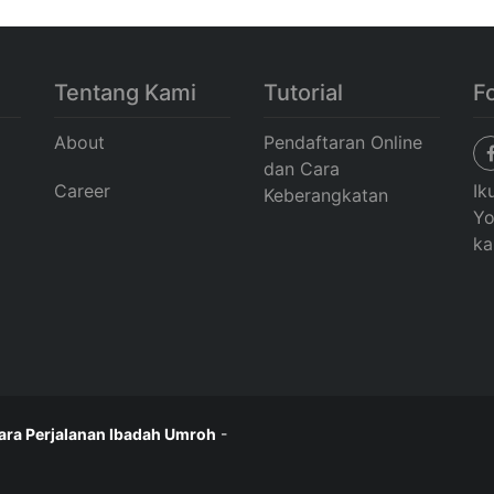
Tentang Kami
Tutorial
F
About
Pendaftaran Online
dan Cara
Career
Ik
Keberangkatan
Yo
ka
ara Perjalanan Ibadah Umroh
-