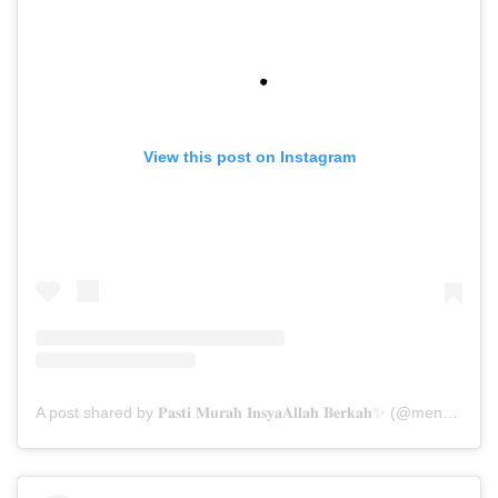
View this post on Instagram
A post shared by 𝐏𝐚𝐬𝐭𝐢 𝐌𝐮𝐫𝐚𝐡 𝐈𝐧𝐬𝐲𝐚𝐀𝐥𝐥𝐚𝐡 𝐁𝐞𝐫𝐤𝐚𝐡✨ (@menarabuanawisata)