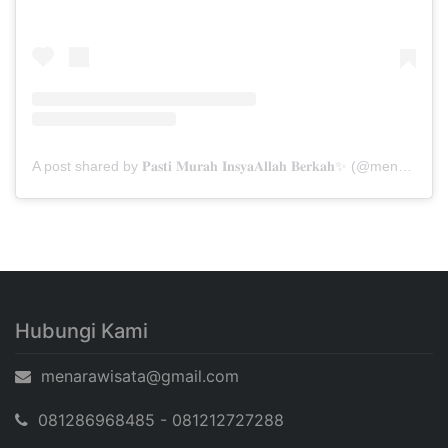
A post shared by 𝐏𝐚𝐬𝐭𝐢 𝐌𝐮𝐫𝐚𝐡 𝐈𝐧𝐬𝐲𝐚𝐀𝐥𝐥𝐚𝐡 𝐁𝐞𝐫𝐤𝐚𝐡✨ (@menarabuanawisata)
Hubungi Kami
menarawisata@gmail.com
081286968485 - 081212727288