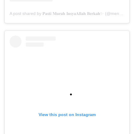
A post shared by 𝐏𝐚𝐬𝐭𝐢 𝐌𝐮𝐫𝐚𝐡 𝐈𝐧𝐬𝐲𝐚𝐀𝐥𝐥𝐚𝐡 𝐁𝐞𝐫𝐤𝐚𝐡✨ (@menarabuanawisata)
View this post on Instagram