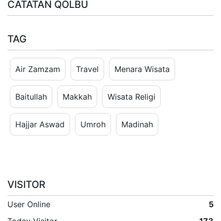
CATATAN QOLBU
TAG
Air Zamzam
Travel
Menara Wisata
Baitullah
Makkah
Wisata Religi
Hajjar Aswad
Umroh
Madinah
VISITOR
User Online
5
Today Visitor
173