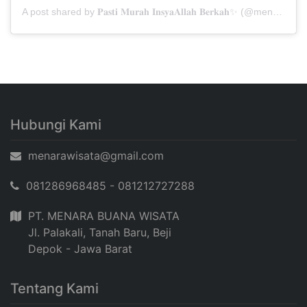
A post shared by 𝐏𝐚𝐬𝐭𝐢 𝐌𝐮𝐫𝐚𝐡 𝐈𝐧𝐬𝐲𝐚𝐀𝐥𝐥𝐚𝐡 𝐁𝐞𝐫𝐤𝐚𝐡✨ (@menarabuanawisata)
Hubungi Kami
menarawisata@gmail.com
081286968485 - 081212727288
PT. MENARA BUANA WISATA
Jl. Palakali, Tanah Baru, Beji
Depok - Jawa Barat
Tentang Kami