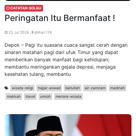
CATATAN QOLBU
Peringatan Itu Bermanfaat !
23 Jul 2026 ,
dilihat 178
Depok – Pagi itu suasana cuaca sangat cerah dengan
sinaran matahari pagi dari ufuk Timur yang dapat
memberikan banyak manfaat bagi kehidupan;
membantu meringankan gejala depresi, menjaga
kesehatan tulang, membantu
wisata-religi
hajjar-aswad
baitullah
air-zamzam
madinah
makkah
travel
umroh
menara-wisata