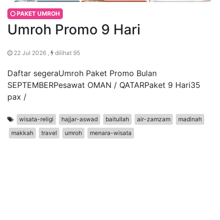
PAKET UMROH
Umroh Promo 9 Hari
22 Jul 2026 ,
dilihat 95
Daftar segeraUmroh Paket Promo Bulan
SEPTEMBERPesawat OMAN / QATARPaket 9 Hari35
pax /
wisata-religi
hajjar-aswad
baitullah
air-zamzam
madinah
makkah
travel
umroh
menara-wisata