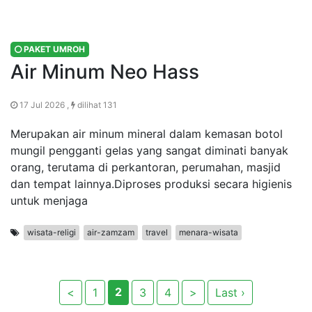
PAKET UMROH
Air Minum Neo Hass
17 Jul 2026 ,
dilihat 131
Merupakan air minum mineral dalam kemasan botol
mungil pengganti gelas yang sangat diminati banyak
orang, terutama di perkantoran, perumahan, masjid
dan tempat lainnya.Diproses produksi secara higienis
untuk menjaga
wisata-religi
air-zamzam
travel
menara-wisata
2
<
1
3
4
>
Last ›