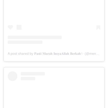
A post shared by 𝐏𝐚𝐬𝐭𝐢 𝐌𝐮𝐫𝐚𝐡 𝐈𝐧𝐬𝐲𝐚𝐀𝐥𝐥𝐚𝐡 𝐁𝐞𝐫𝐤𝐚𝐡✨ (@menarabuanawisata)