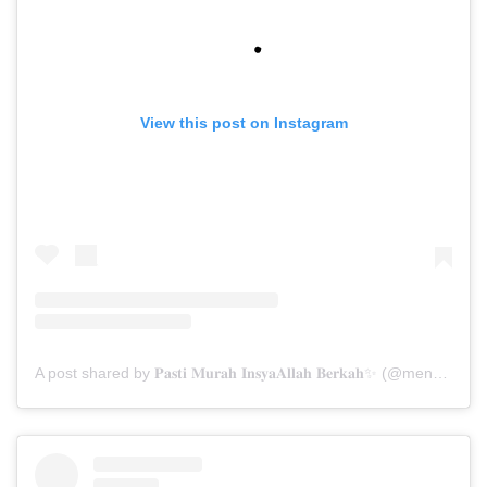
View this post on Instagram
A post shared by 𝐏𝐚𝐬𝐭𝐢 𝐌𝐮𝐫𝐚𝐡 𝐈𝐧𝐬𝐲𝐚𝐀𝐥𝐥𝐚𝐡 𝐁𝐞𝐫𝐤𝐚𝐡✨ (@menarabuanawisata)