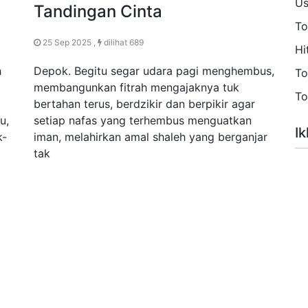
Us
Tandingan Cinta
To
25 Sep 2025 ,
dilihat 689
Hi
h
Depok. Begitu segar udara pagi menghembus,
To
membangunkan fitrah mengajaknya tuk
To
bertahan terus, berdzikir dan berpikir agar
u,
setiap nafas yang terhembus menguatkan
Ik
k-
iman, melahirkan amal shaleh yang berganjar
tak