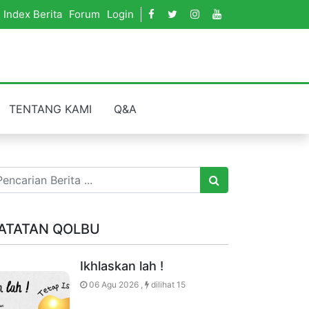
Index Berita
Forum
Login
TENTANG KAMI
Q&A
ATATAN QOLBU
Ikhlaskan lah !
06 Agu 2026 ,
dilihat 15