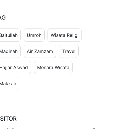
AG
Baitullah
Umroh
Wisata Religi
Madinah
Air Zamzam
Travel
Hajjar Aswad
Menara Wisata
Makkah
ISITOR