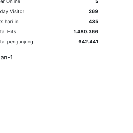
er Online
5
day Visitor
269
ts hari ini
435
tal Hits
1.480.366
tal pengunjung
642.441
lan-1