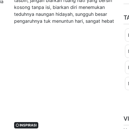
tasbih, jangan biarkan ruang hati yang bersih
ia
kosong tanpa isi, biarkan diri menemukan
teduhnya naungan hidayah, sungguh besar
T
pengaruhnya tuk menuntun hari, sangat hebat
V
INSPIRASI