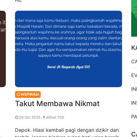
K
C
E
IN
INSPIRASI
Takut Membawa Nikmat
IN
P
06 Okt 2025 ,
dilihat 706
Depok. Hiasi kembali pagi dengan dzikir dan
C