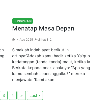
INSPIRASI
Menatap Masa Depan
14 Agu 2025 ,
dilihat 812
lah
Simaklah indah ayat berikut ini,
ang
artinya:“Adakah kamu hadir ketika Ya'qub
kedatangan (tanda-tanda) maut, ketika ia
Berkata kepada anak-anaknya: "Apa yang
kamu sembah sepeninggalku?" mereka
menjawab: "Kami akan
3
4
>
Last ›