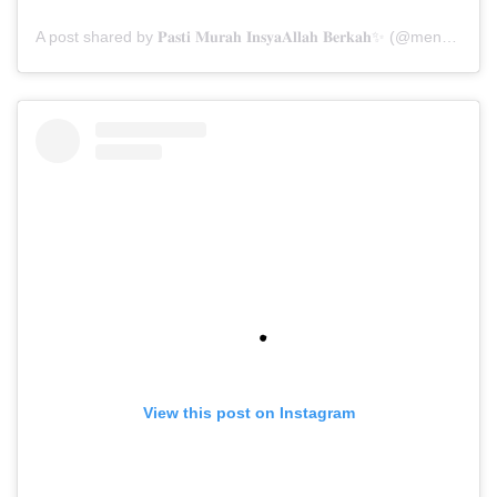
A post shared by 𝐏𝐚𝐬𝐭𝐢 𝐌𝐮𝐫𝐚𝐡 𝐈𝐧𝐬𝐲𝐚𝐀𝐥𝐥𝐚𝐡 𝐁𝐞𝐫𝐤𝐚𝐡✨ (@menarabuanawisata)
View this post on Instagram