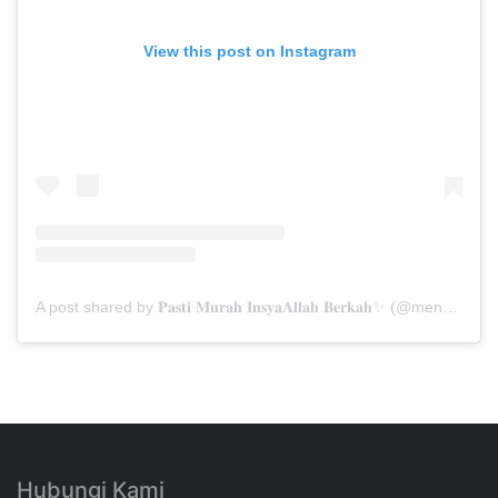
View this post on Instagram
A post shared by 𝐏𝐚𝐬𝐭𝐢 𝐌𝐮𝐫𝐚𝐡 𝐈𝐧𝐬𝐲𝐚𝐀𝐥𝐥𝐚𝐡 𝐁𝐞𝐫𝐤𝐚𝐡✨ (@menarabuanawisata)
Hubungi Kami