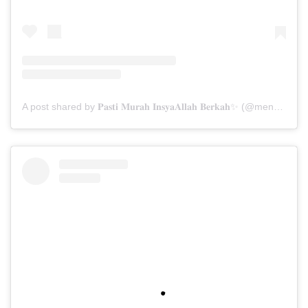
A post shared by 𝐏𝐚𝐬𝐭𝐢 𝐌𝐮𝐫𝐚𝐡 𝐈𝐧𝐬𝐲𝐚𝐀𝐥𝐥𝐚𝐡 𝐁𝐞𝐫𝐤𝐚𝐡✨ (@menarabuanawisata)