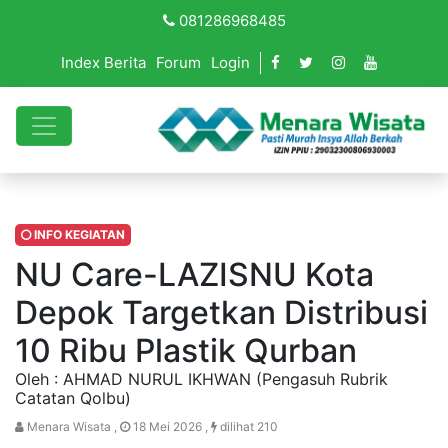
081286968485
Index Berita
Forum
Login
INFO KEGIATAN
NU Care-LAZISNU Kota
Depok Targetkan Distribusi
10 Ribu Plastik Qurban
Oleh : AHMAD NURUL IKHWAN (Pengasuh Rubrik
Catatan Qolbu)
Menara Wisata ,
18 Mei 2026 ,
dilihat 210