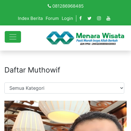
081286968485
Index Berita
Forum
Login
Daftar Muthowif