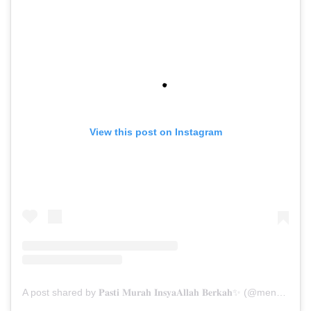
View this post on Instagram
A post shared by 𝐏𝐚𝐬𝐭𝐢 𝐌𝐮𝐫𝐚𝐡 𝐈𝐧𝐬𝐲𝐚𝐀𝐥𝐥𝐚𝐡 𝐁𝐞𝐫𝐤𝐚𝐡✨ (@menarabuanawisata)