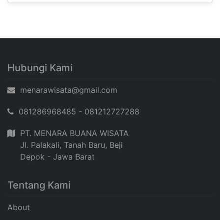
Hubungi Kami
menarawisata@gmail.com
081286968485 - 081212727288
PT. MENARA BUANA WISATA
Jl. Palakali, Tanah Baru, Beji
Depok - Jawa Barat
Tentang Kami
About