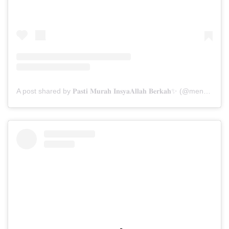
A post shared by 𝐏𝐚𝐬𝐭𝐢 𝐌𝐮𝐫𝐚𝐡 𝐈𝐧𝐬𝐲𝐚𝐀𝐥𝐥𝐚𝐡 𝐁𝐞𝐫𝐤𝐚𝐡✨ (@menarabuanawisata)