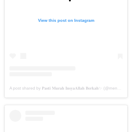
View this post on Instagram
A post shared by 𝐏𝐚𝐬𝐭𝐢 𝐌𝐮𝐫𝐚𝐡 𝐈𝐧𝐬𝐲𝐚𝐀𝐥𝐥𝐚𝐡 𝐁𝐞𝐫𝐤𝐚𝐡✨ (@menarabuanawisata)