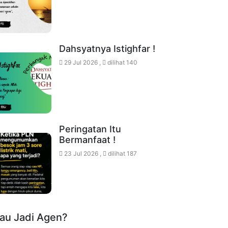
Dahsyatnya Istighfar !
29 Jul 2026 ,
dilihat 140
Peringatan Itu
Bermanfaat !
23 Jul 2026 ,
dilihat 187
au Jadi Agen?