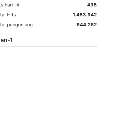
ts hari ini
498
tal Hits
1.483.942
tal pengunjung
644.262
lan-1