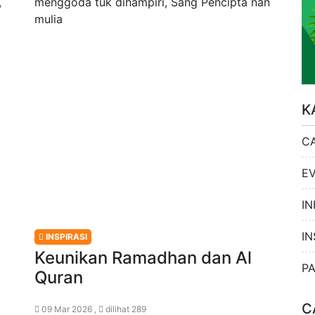
,
menggoda tuk dihampiri, Sang Pencipta nan
mulia
K
C
E
IN
IN
INSPIRASI
Keunikan Ramadhan dan Al
P
Quran
C
09 Mar 2026 ,
dilihat 289