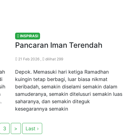
INSPIRASI
Pancaran Iman Terendah
21 Feb 2026 ,
dilihat 299
ah
Depok. Memasuki hari ketiga Ramadhan
di
kuingin tetap berbagi, luar biasa nikmat
sih
beribadah, semakin diselami semakin dalam
a
samuderanya, semakin ditelusuri semakin luas
.
saharanya, dan semakin diteguk
kesegarannya semakin
3
>
Last ›