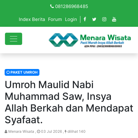
081286968485
Index Berita
Forum
Login
PAKET UMROH
Umroh Maulid Nabi
Muhammad Saw, Insya
Allah Berkah dan Mendapat
Syafaat.
Menara Wisata ,
03 Jul 2026 ,
dilihat 140