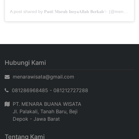
A post shared by 𝐏𝐚𝐬𝐭𝐢 𝐌𝐮𝐫𝐚𝐡 𝐈𝐧𝐬𝐲𝐚𝐀𝐥𝐥𝐚𝐡 𝐁𝐞𝐫𝐤𝐚𝐡✨ (@menarabuanawisata)
Hubungi Kami
menarawisata@gmail.com
081286968485 - 081212727288
PT. MENARA BUANA WISATA
Jl. Palakali, Tanah Baru, Beji
Depok - Jawa Barat
Tentang Kami