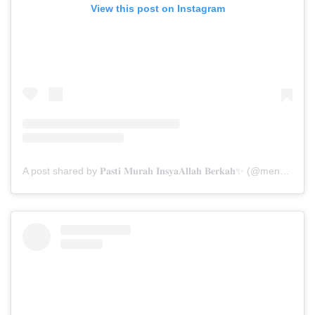
View this post on Instagram
A post shared by 𝐏𝐚𝐬𝐭𝐢 𝐌𝐮𝐫𝐚𝐡 𝐈𝐧𝐬𝐲𝐚𝐀𝐥𝐥𝐚𝐡 𝐁𝐞𝐫𝐤𝐚𝐡✨ (@menarabuanawisata)