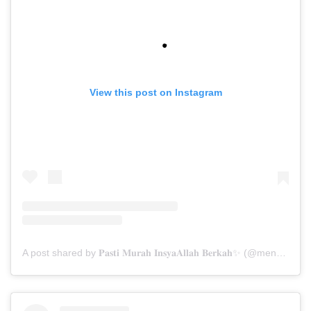
View this post on Instagram
A post shared by 𝐏𝐚𝐬𝐭𝐢 𝐌𝐮𝐫𝐚𝐡 𝐈𝐧𝐬𝐲𝐚𝐀𝐥𝐥𝐚𝐡 𝐁𝐞𝐫𝐤𝐚𝐡✨ (@menarabuanawisata)