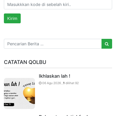
CATATAN QOLBU
Ikhlaskan lah !
06 Agu 2026 ,
dilihat 92