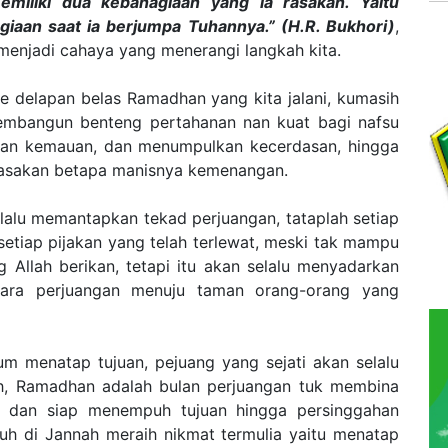
miliki dua kebahagiaan yang ia rasakan. Yaitu
giaan saat ia berjumpa Tuhannya.” (H.R. Bukhori)
,
menjadi cahaya yang menerangi langkah kita.
ke delapan belas Ramadhan yang kita jalani, kumasih
embangun benteng pertahanan nan kuat bagi nafsu
kan kemauan, dan menumpulkan kecerdasan, hingga
rasakan betapa manisnya kemenangan.
elalu memantapkan tekad perjuangan, tataplah setiap
 setiap pijakan yang telah terlewat, meski tak mampu
 Allah berikan, tetapi itu akan selalu menyadarkan
hara perjuangan menuju taman orang-orang yang
m menatap tujuan, pejuang yang sejati akan selalu
ah, Ramadhan adalah bulan perjuangan tuk membina
uh dan siap menempuh tujuan hingga persinggahan
uh di Jannah meraih nikmat termulia yaitu menatap