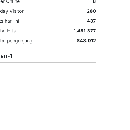
er Online
8
day Visitor
280
ts hari ini
437
tal Hits
1.481.377
tal pengunjung
643.012
lan-1