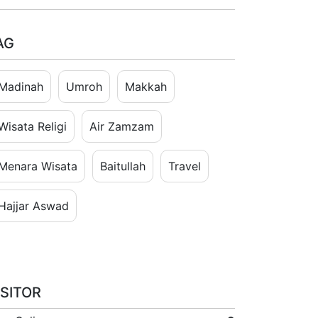
AG
Madinah
Umroh
Makkah
Wisata Religi
Air Zamzam
Menara Wisata
Baitullah
Travel
Hajjar Aswad
ISITOR