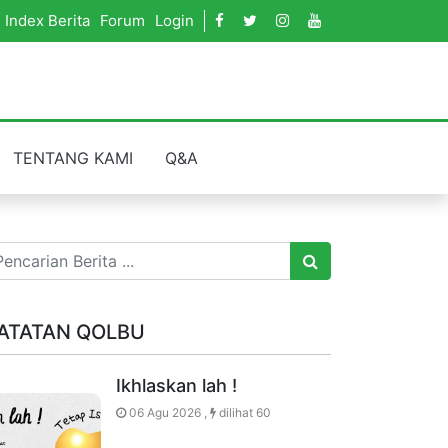
Index Berita
Forum
Login
TENTANG KAMI
Q&A
ATATAN QOLBU
Ikhlaskan lah !
06 Agu 2026 ,
dilihat 60