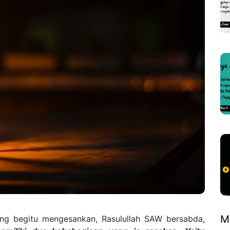
M
ang begitu mengesankan, Rasulullah SAW bersabda,