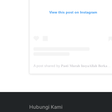
View this post on Instagram
A post shared by 𝐏𝐚𝐬𝐭𝐢 𝐌𝐮𝐫𝐚𝐡 𝐈𝐧𝐬𝐲𝐚𝐀𝐥𝐥𝐚𝐡 𝐁𝐞𝐫𝐤𝐚𝐡✨ (@menarabuanawisata)
Hubungi Kami