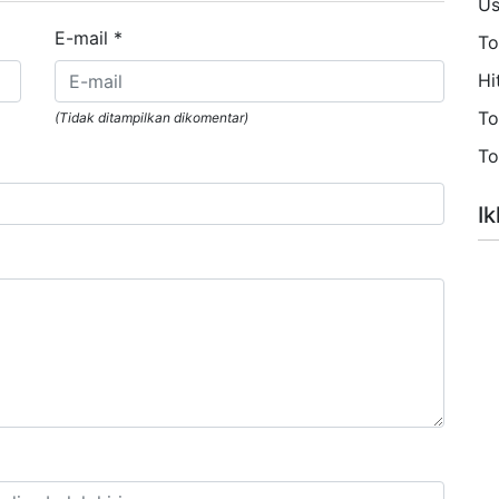
Us
E-mail
*
To
Hi
To
(Tidak ditampilkan dikomentar)
To
Ik