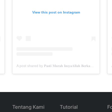
View this post on Instagram
A post shared by 𝐏𝐚𝐬𝐭𝐢 𝐌𝐮𝐫𝐚𝐡 𝐈𝐧𝐬𝐲𝐚𝐀𝐥𝐥𝐚𝐡 𝐁𝐞𝐫𝐤𝐚𝐡✨ (@menarabuanawisata)
Tentang Kami
Tutorial
F