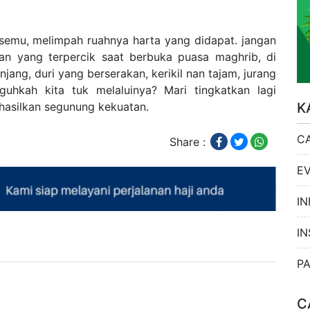
emu, melimpah ruahnya harta yang didapat. jangan
aan yang terpercik saat berbuka puasa maghrib, di
jang, duri yang berserakan, kerikil nan tajam, jurang
guhkah kita tuk melaluinya? Mari tingkatkan lagi
K
hasilkan segunung kekuatan.
C
Share :
E
IN
IN
P
C