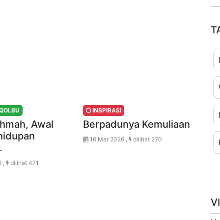
T
QOLBU
INSPIRASI
ahmah, Awal
Berpadunya Kemuliaan
hidupan
16 Mar 2026 ,
dilihat 270
.
 ,
dilihat 471
V