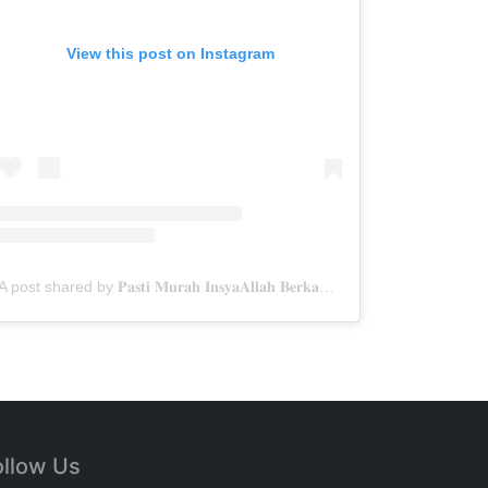
View this post on Instagram
A post shared by 𝐏𝐚𝐬𝐭𝐢 𝐌𝐮𝐫𝐚𝐡 𝐈𝐧𝐬𝐲𝐚𝐀𝐥𝐥𝐚𝐡 𝐁𝐞𝐫𝐤𝐚𝐡✨ (@menarabuanawisata)
ollow Us