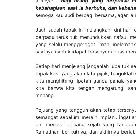
artinya:
“..
bagi orang yang berpuasa me
kebahagiaan saat ia berbuka, dan kebaha
semoga kau sudi berbagi bersama, agar ia 
Jauh sudah tapak ini melangkah, kini hari 
berpacu terus tuk menundukkan nafsu, m
yang selalu menggerogoti iman, melemah
saatnya nanti kudapat tersenyum puas me
Setiap hari menjelang janganlah lupa tuk s
tapak kaki yang akan kita pijak, tengoklah
kita menghitung lipatan ganda pahala yang
kita bahwa kita tengah mengarungi sa
menang.
Pejuang yang tangguh akan tetap tersenyu
semangat sebelum meraih impian.. ingatl
diri menjadi pejuang sejati yang tangg
Ramadhan berikutnya, dan akhirnya berlab